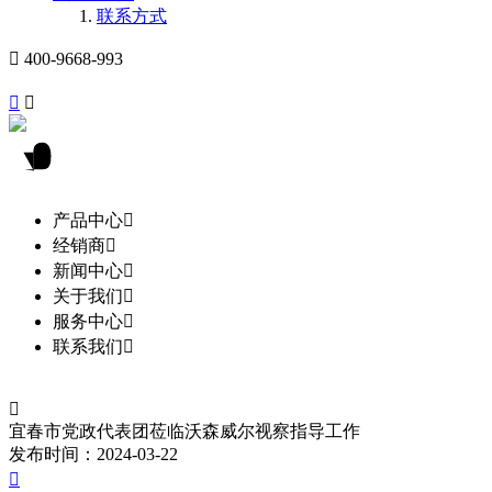
联系方式

400-9668-993


产品中心

经销商

新闻中心

关于我们

服务中心

联系我们


宜春市党政代表团莅临沃森威尔视察指导工作
发布时间：2024-03-22
