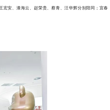
导王宏安、漆海云、赵荣贵、蔡青、汪华辉分别陪同；宜春