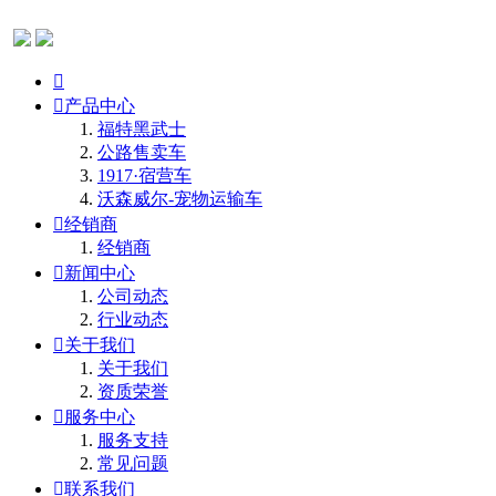


产品中心
福特黑武士
公路售卖车
1917·宿营车
沃森威尔-宠物运输车

经销商
经销商

新闻中心
公司动态
行业动态

关于我们
关于我们
资质荣誉

服务中心
服务支持
常见问题

联系我们